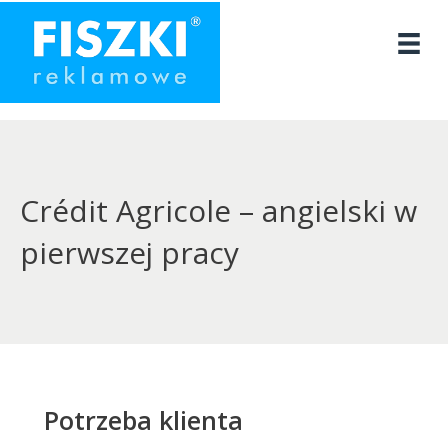
Przejdź
do
treści
Crédit Agricole – angielski w
pierwszej pracy
Potrzeba klienta