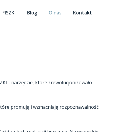
-FISZKI
Blog
O nas
Kontakt
SZKI - narzędzie, które zrewolucjonizowało
 które promują i wzmacniają rozpoznawalność
da z tych realizacji była inna. Ale wszystkie