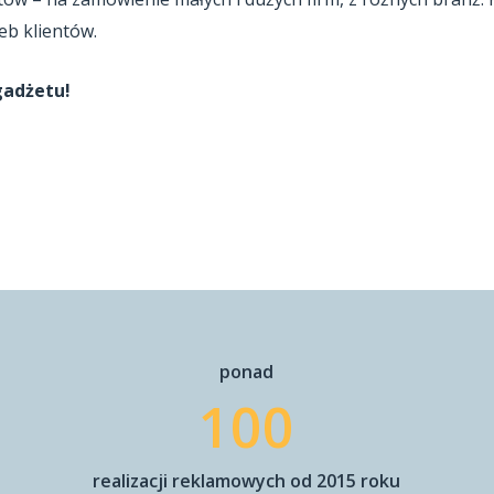
eb klientów.
gadżetu!
ponad
100
realizacji reklamowych od 2015 roku