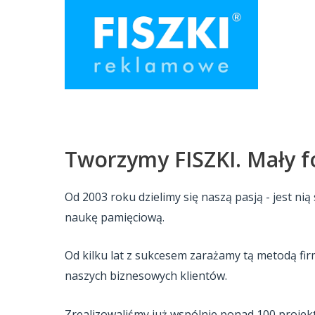
Przejdź
do
treści
Tworzymy FISZKI. Mały fo
Od 2003 roku dzielimy się naszą pasją - jest n
naukę pamięciową.
Od kilku lat z sukcesem zarażamy tą metodą fi
naszych biznesowych klientów.
Zrealizowaliśmy już wspólnie ponad 100 projektó