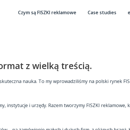
Czym są FISZKI reklamowe
Case studies
e
rmat z wielką treścią.
ią skuteczna nauka. To my wprowadziliśmy na polski rynek FI
rmy, instytucje i urzędy. Razem tworzymy FISZKI reklamowe,
w – na zamówienie małych i dużych firm, z różnych branż. Każ