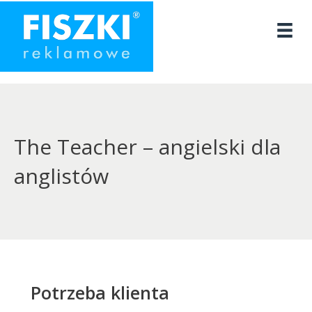
Przejdź
do
treści
The Teacher – angielski dla
anglistów
Potrzeba klienta