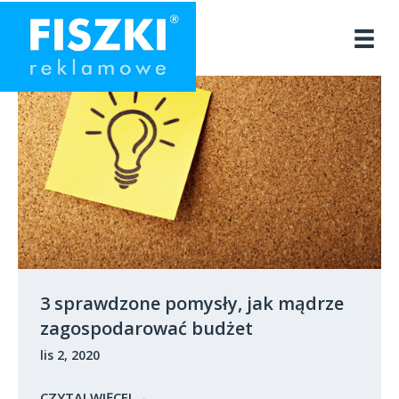
Przejdź
do
treści
3 sprawdzone pomysły, jak mądrze
zagospodarować budżet
lis 2, 2020
CZYTAJ WIĘCEJ
→